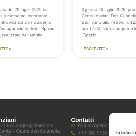
ata del 28 luglio 2026 ha
Il giorno 28 luglio 2026, pres
 un momento importante
Centro Anziani Don Guanella
Centro Anziani Don Guanella
Bari, via Giulio Petroni n. 12
 l’inaugurazione dello “Spazio
ore 17:00, sarà inaugurato l
, realizzato nell’ambito
“Spazio
UTTO »
LEGGI TUTTO »
nziani
Contatti
taliana Congregazione dei
bari.reception@guanelliani.
 Carità – Opera don Guanella
+39 080 5016305
Per fornire le