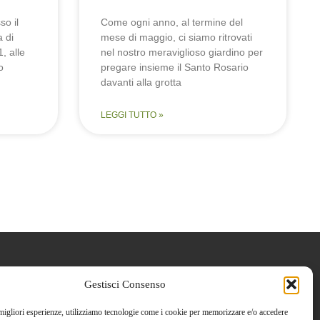
so il
Come ogni anno, al termine del
 di
mese di maggio, ci siamo ritrovati
1, alle
nel nostro meraviglioso giardino per
o
pregare insieme il Santo Rosario
davanti alla grotta
LEGGI TUTTO »
Social
Gestisci Consenso
it
 migliori esperienze, utilizziamo tecnologie come i cookie per memorizzare e/o accedere