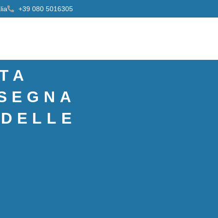
lia
+39 080 5016305
i
Gallery
Blog
Contatti
TA
NSEGNA
 DELLE