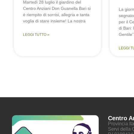
Martedì 28 luglio il giardino del
Centro Anziani Don Guanella Bari si
La giorn
è riempito di sorrisi, allegria e tanta
segnato
voglia di stare insieme! La nostra
per il 
di Bari:
Gentile”
LEGGI TUTTO »
LEGGI T
Centro A
Provincia I
Servi della