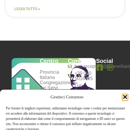
LEGGI TUTTO »
Centro
Contatti
Social
Anziani
bari.reception@guanelliani.
Provincia
+39 080
Italiana
5016305
Congregazione
Lun-
dei Servi
Dom:
della
8:00 -
Gestisci Consenso
Carità –
13:00 |
Opera don
16:00 -
Guanella
Per fornire le migliori esperienze, utilizziamo tecnologie come i cookie per memorizzare
20:00
P.I.01084241007
e/o accedere alle informazioni del dispositivo. Il consenso a queste tecnologie ci
C.F.
permetterà di elaborare dati come il comportamento di navigazione o ID unici su questo
02595400587
sito. Non acconsentire o ritirare il consenso può influire negativamente su alcune
caratteristiche e funzioni.