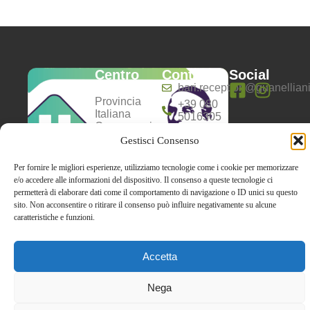
Centro
Contatti
Social
Anziani
bari.reception@guanelliani.
Provincia
+39 080
Italiana
5016305
Congregazione
Lun-
dei Servi
Gestisci Consenso
Dom:
della
8:00 -
Carità –
Per fornire le migliori esperienze, utilizziamo tecnologie come i cookie per memorizzare
13:00 |
Opera don
e/o accedere alle informazioni del dispositivo. Il consenso a queste tecnologie ci
16:00 -
Guanella
permetterà di elaborare dati come il comportamento di navigazione o ID unici su questo
20:00
P.I.01084241007
sito. Non acconsentire o ritirare il consenso può influire negativamente su alcune
C.F.
caratteristiche e funzioni.
02595400587
Accetta
Privacy policy
Cookie policy
Nega