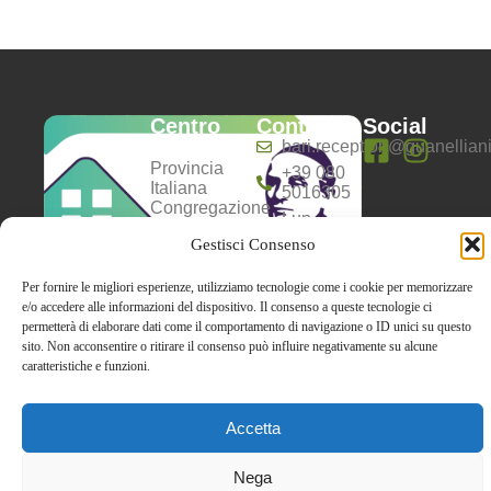
Centro
Contatti
Social
Anziani
bari.reception@guanelliani.
Provincia
+39 080
Italiana
5016305
Congregazione
Lun-
dei Servi
Dom:
Gestisci Consenso
della
8:00 -
Carità –
13:00 |
Opera don
Per fornire le migliori esperienze, utilizziamo tecnologie come i cookie per memorizzare
16:00 -
Guanella
e/o accedere alle informazioni del dispositivo. Il consenso a queste tecnologie ci
20:00
P.I.01084241007
permetterà di elaborare dati come il comportamento di navigazione o ID unici su questo
C.F.
sito. Non acconsentire o ritirare il consenso può influire negativamente su alcune
02595400587
caratteristiche e funzioni.
Accetta
Privacy policy
Cookie policy
Nega