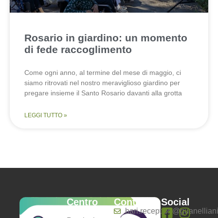
Rosario in giardino: un momento
di fede raccoglimento
Come ogni anno, al termine del mese di maggio, ci
siamo ritrovati nel nostro meraviglioso giardino per
pregare insieme il Santo Rosario davanti alla grotta
LEGGI TUTTO »
Centro
Contatti
Social
Anziani
bari.reception@guanelliani.