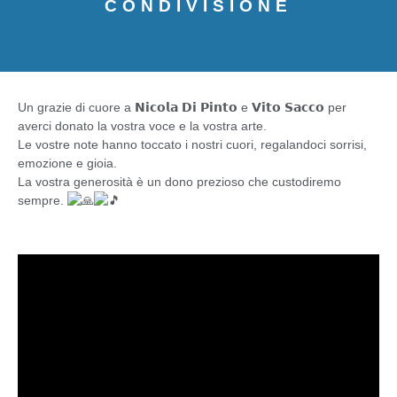
CONDIVISIONE
Un grazie di cuore a 𝗡𝗶𝗰𝗼𝗹𝗮 𝗗𝗶 𝗣𝗶𝗻𝘁𝗼 e 𝗩𝗶𝘁𝗼 𝗦𝗮𝗰𝗰𝗼 per
averci donato la vostra voce e la vostra arte.
Le vostre note hanno toccato i nostri cuori, regalandoci sorrisi,
emozione e gioia.
La vostra generosità è un dono prezioso che custodiremo
sempre.