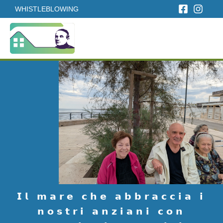
WHISTLEBLOWING
𝗜𝗹 𝗺𝗮𝗿𝗲 𝗰𝗵𝗲 𝗮𝗯𝗯𝗿𝗮𝗰𝗰𝗶𝗮 𝗶
𝗻𝗼𝘀𝘁𝗿𝗶 𝗮𝗻𝘇𝗶𝗮𝗻𝗶 𝗰𝗼𝗻