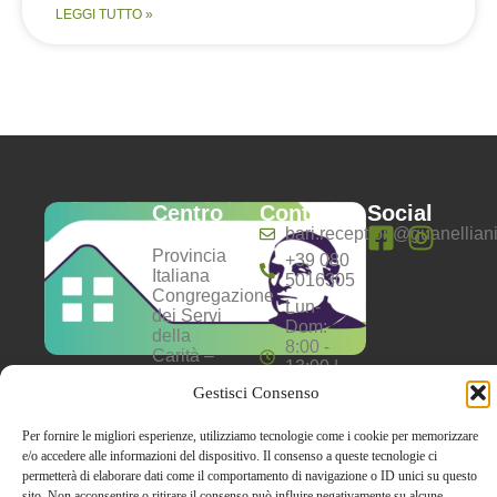
LEGGI TUTTO »
Centro
Contatti
Social
Anziani
bari.reception@guanelliani.
Provincia
+39 080
Italiana
5016305
Congregazione
Lun-
dei Servi
Dom:
della
8:00 -
Carità –
13:00 |
Opera don
16:00 -
Gestisci Consenso
Guanella
20:00
P.I.01084241007
C.F.
Per fornire le migliori esperienze, utilizziamo tecnologie come i cookie per memorizzare
02595400587
e/o accedere alle informazioni del dispositivo. Il consenso a queste tecnologie ci
permetterà di elaborare dati come il comportamento di navigazione o ID unici su questo
sito. Non acconsentire o ritirare il consenso può influire negativamente su alcune