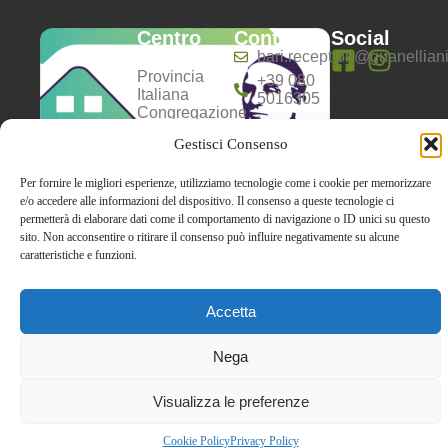
Centro
Contatti
Social
Anziani
bari.reception@guanelliani.
Provincia
+39 080
Italiana
5016305
Congregazione
Lun-
dei Servi
Dom:
Gestisci Consenso
della
8:00 -
Carità –
13:00 |
Opera don
Per fornire le migliori esperienze, utilizziamo tecnologie come i cookie per memorizzare
16:00 -
Guanella
e/o accedere alle informazioni del dispositivo. Il consenso a queste tecnologie ci
20:00
P.I.01084241007
permetterà di elaborare dati come il comportamento di navigazione o ID unici su questo
C.F.
sito. Non acconsentire o ritirare il consenso può influire negativamente su alcune
02595400587
caratteristiche e funzioni.
Accetta
Privacy policy
Cookie policy
Nega
Visualizza le preferenze
Cookie Policy
Privacy Policy